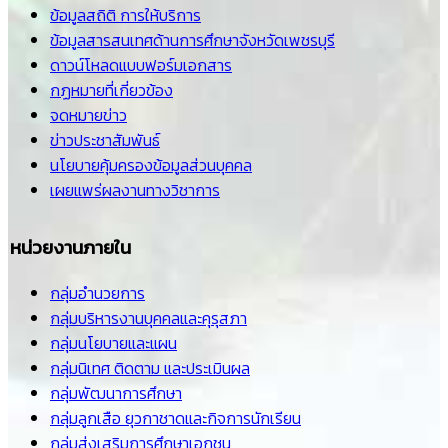
ข้อมูลสถิติ การให้บริการ
ข้อมูลสารสนเทศด้านการศึกษาจังหวัดเพชรบุรี
ดาวน์โหลดแบบฟอร์มเอกสาร
กฏหมายที่เกี่ยวข้อง
จดหมายข่าว
ข่าวประชาสัมพันธ์
นโยบายคุ้มครองข้อมูลส่วนบุคคล
เผยแพร่ผลงานทางวิชาการ
หน่วยงานภายใน
กลุ่มอำนวยการ
กลุ่มบริหารงานบุคคลและคุรุสภา
กลุ่มนโยบายและแผน
กลุ่มนิเทศ ติดตาม และประเมินผล
กลุ่มพัฒนาการศึกษา
กลุ่มลูกเสือ ยุวกาชาดและกิจการนักเรียน
กลุ่มส่งเสริมการศึกษาเอกชน