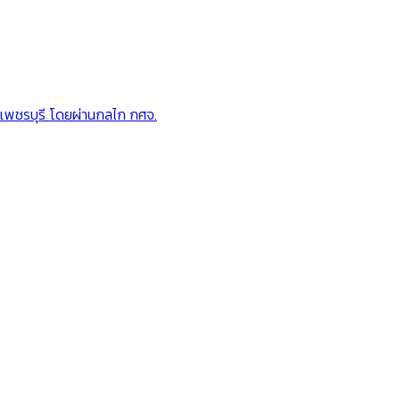
เพชรบุรี โดยผ่านกลไก กศจ.