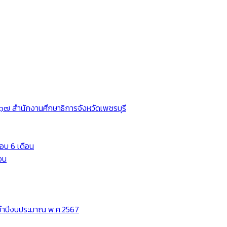
๗ สำนักงานศึกษาธิการจังหวัดเพชรบุรี
อบ 6 เดือน
อน
ะจำปีงบประมาณ พ.ศ.2567