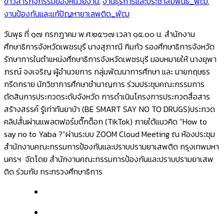
ข่าวสารกิจกรรมของหน่วยงาน
,
งานธุรการและประชาสัมพันธ์_พัฒ
,
งานป้องกันและแก้ปัญหายาเลพติด_พัฒ
วันพุธ ที่ ๑๗ กรกฎาคม พ.ศ.๒๕๖๗ เวลา ๑๕.๐๐ น. สำนักงาน
ศึกษาธิการจังหวัดเพชรบุรี นางสุภาณี
กิมกัว
รองศึกษาธิการจังหวัด
รักษาการในตำแหน่งศึกษาธิการจังหวัดเพชรบุรี มอบหมายให้ นางยุพา
ภรณ์ จงเจริญ ผู้อำนวยการ
กลุ่มพัฒนาการศึกษา และ นายกฤษธร
กรีดกราย นักวิชาการศึกษาชำนาญการ ร่วมประชุมคณะกรรมการ
ตัดสินการประกวดระดับจังหวัด การดำเนินโครงการประกวดสื่อสาร
สร้างสรรค์ รู้เท่าทันยาบ้า (BE SMART SAY NO TO DRUGS)
ประกวด
คลิปสั้นผ่านแพลตฟอร์มติ๊กต็อก (TikTok) ภายใต้แนวคิด “How to
say no to Yaba ?”
ผ่านระบบ ZOOM Cloud Meeting ณ ห้องประชุม
สำนักงานคณะกรรมการป้องกันและปราบปรามยาเสพติด กรุงเทพมหา
นครฯ
จัดโดย สำนักงานคณะกรรมการป้องกันและปราบปรามยาเสพ
ติด ร่วมกับ กระทรวงศึกษาธิการ