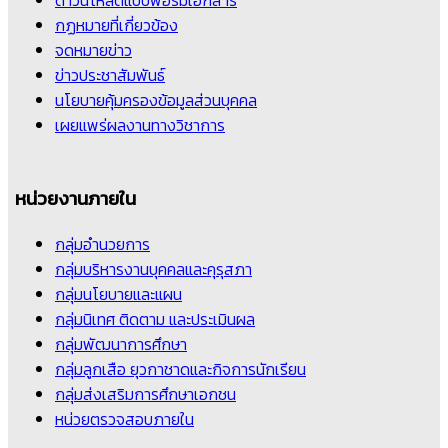
ดาวน์โหลดแบบฟอร์มเอกสาร
กฏหมายที่เกี่ยวข้อง
จดหมายข่าว
ข่าวประชาสัมพันธ์
นโยบายคุ้มครองข้อมูลส่วนบุคคล
เผยแพร่ผลงานทางวิชาการ
หน่วยงานภายใน
กลุ่มอำนวยการ
กลุ่มบริหารงานบุคคลและคุรุสภา
กลุ่มนโยบายและแผน
กลุ่มนิเทศ ติดตาม และประเมินผล
กลุ่มพัฒนาการศึกษา
กลุ่มลูกเสือ ยุวกาชาดและกิจการนักเรียน
กลุ่มส่งเสริมการศึกษาเอกชน
หน่วยตรวจสอบภายใน