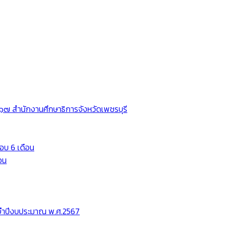
๗ สำนักงานศึกษาธิการจังหวัดเพชรบุรี
อบ 6 เดือน
อน
ะจำปีงบประมาณ พ.ศ.2567