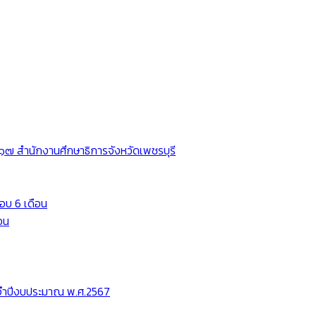
๗ สำนักงานศึกษาธิการจังหวัดเพชรบุรี
อบ 6 เดือน
อน
ะจำปีงบประมาณ พ.ศ.2567