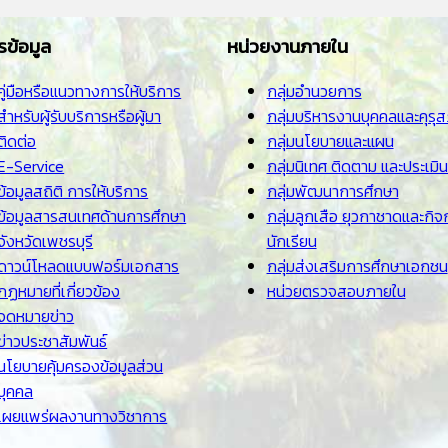
รข้อมูล
หน่วยงานภายใน
คู่มือหรือแนวทางการให้บริการ
กลุ่มอำนวยการ
สำหรับผู้รับบริการหรือผู้มา
กลุ่มบริหารงานบุคคลและคุรุ
ติดต่อ
กลุ่มนโยบายและแผน
E-Service
กลุ่มนิเทศ ติดตาม และประเมิ
ข้อมูลสถิติ การให้บริการ
กลุ่มพัฒนาการศึกษา
ข้อมูลสารสนเทศด้านการศึกษา
กลุ่มลูกเสือ ยุวกาชาดและกิจ
จังหวัดเพชรบุรี
นักเรียน
ดาวน์โหลดแบบฟอร์มเอกสาร
กลุ่มส่งเสริมการศึกษาเอกชน
กฏหมายที่เกี่ยวข้อง
หน่วยตรวจสอบภายใน
จดหมายข่าว
ข่าวประชาสัมพันธ์
นโยบายคุ้มครองข้อมูลส่วน
บุคคล
เผยแพร่ผลงานทางวิชาการ