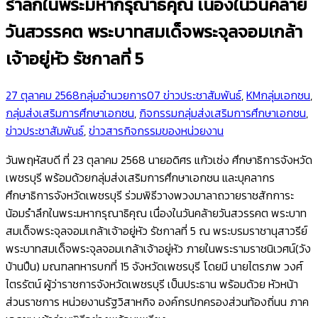
รำลึกในพระมหากรุณาธิคุณ เนื่องในวันคล้าย
วันสวรรคต พระบาทสมเด็จพระจุลจอมเกล้า
เจ้าอยู่หัว รัชกาลที่ 5
27 ตุลาคม 2568
กลุ่มอำนวยการ
07 ข่าวประชาสัมพันธ์
,
KMกลุ่มเอกชน
,
กลุ่มส่งเสริมการศึกษาเอกชน
,
กิจกรรมกลุ่มส่งเสริมการศึกษาเอกชน
,
ข่าวประชาสัมพันธ์
,
ข่าวสารกิจกรรมของหน่วยงาน
วันพฤหัสบดี ที่ 23 ตุลาคม 2568
นายอดิศร แก้วเซ่ง ศึกษาธิการจังหวัด
เพชรบุรี พร้อมด้วยกลุ่ม
ส่งเสริมการศึกษาเอกชน และบุคลากร
ศึกษาธิการจังหวัดเพชรบุรี
ร่วมพิธีวางพวงมาลาถวายราช
สักการะ
น้อมรำลึกในพระมหากรุณาธิคุณ เนื่องในวันคล้ายวันสวรรคต พระบาท
สมเด็จพระจุลจอมเกล้าเจ้าอยู่หัว
รัชกาลที่ 5 ณ พระบรมราชานุสาวรีย์
พระบาทสมเด็จพระจุลจอมเกล้าเจ้าอยู่หัว ภายในพระรามราชนิเวศน์
(วัง
บ้านปืน) มณฑลทหารบกที่ 15 จังหวัดเพชรบุรี โดยมี
นายไตรภพ วงศ์
ไตรรัตน์ ผู้ว่าราชการจังหวัดเพชรบุรี เป็นประธาน
พร้อมด้วย หัวหน้า
ส่วนราชการ หน่วยงานรัฐวิสาหกิจ องค์กรปกครองส่วนท้องถิ่นน ภาค