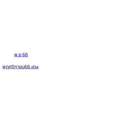
พ.ย 68
พฤศจิกายน68.xlsx