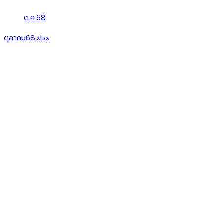
ต.ค 68
ตุลาคม68.xlsx