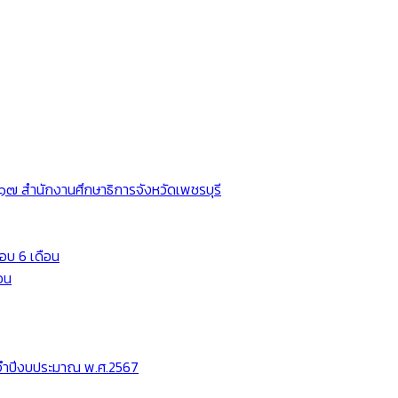
๗ สำนักงานศึกษาธิการจังหวัดเพชรบุรี
อบ 6 เดือน
อน
ะจำปีงบประมาณ พ.ศ.2567