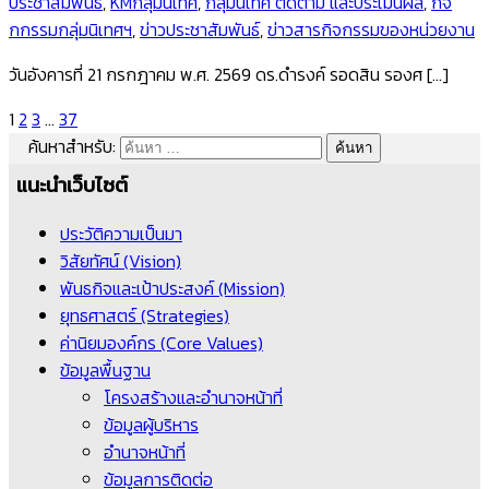
ประชาสัมพันธ์
,
KMกลุ่มนิเทศ
,
กลุ่มนิเทศ ติดตาม และประเมินผล
,
กิจ
กกรรมกลุ่มนิเทศฯ
,
ข่าวประชาสัมพันธ์
,
ข่าวสารกิจกรรมของหน่วยงาน
วันอังคารที่ 21 กรกฎาคม พ.ศ. 2569 ดร.ดำรงค์ รอดสิน รองศ […]
1
2
3
…
37
ค้นหาสำหรับ:
แนะนำเว็บไซต์
ประวัติความเป็นมา
วิสัยทัศน์ (Vision)
พันธกิจและเป้าประสงค์ (Mission)
ยุทธศาสตร์ (Strategies)
ค่านิยมองค์กร (Core Values)
ข้อมูลพื้นฐาน
โครงสร้างและอำนาจหน้าที่
ข้อมูลผู้บริหาร
อำนาจหน้าที่
ข้อมูลการติดต่อ